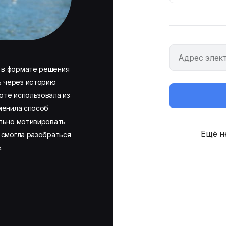
 в формате решения
ь через историю
оте использовала из
зменила способ
ильно мотивировать
Ещё н
я смогла разобраться
.